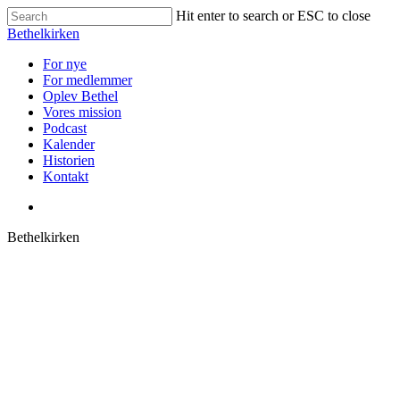
Skip
Hit enter to search or ESC to close
to
Close
Bethelkirken
main
Search
content
Menu
For nye
For medlemmer
Oplev Bethel
Vores mission
Podcast
Kalender
Historien
Kontakt
facebook
Bethelkirken