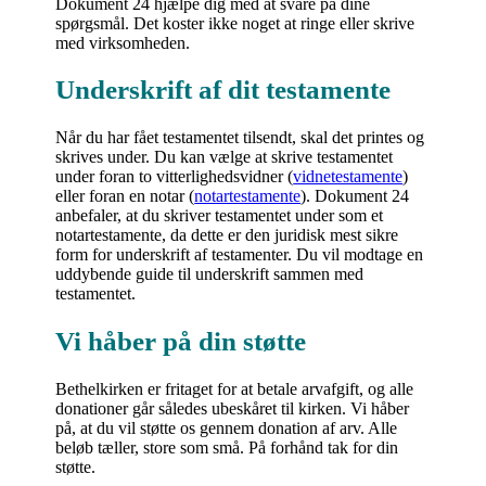
Dokument 24 hjælpe dig med at svare på dine
spørgsmål. Det koster ikke noget at ringe eller skrive
med virksomheden.
Underskrift af dit testamente
Når du har fået testamentet tilsendt, skal det printes og
skrives under. Du kan vælge at skrive testamentet
under foran to vitterlighedsvidner (
vidnetestamente
)
eller foran en notar (
notartestamente
). Dokument 24
anbefaler, at du skriver testamentet under som et
notartestamente, da dette er den juridisk mest sikre
form for underskrift af testamenter. Du vil modtage en
uddybende guide til underskrift sammen med
testamentet.
Vi håber på din støtte
Bethelkirken er fritaget for at betale arvafgift, og alle
donationer går således ubeskåret til kirken. Vi håber
på, at du vil støtte os gennem donation af arv. Alle
beløb tæller, store som små. På forhånd tak for din
støtte.