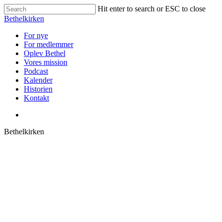
Skip
Hit enter to search or ESC to close
to
Close
Bethelkirken
main
Search
content
Menu
For nye
For medlemmer
Oplev Bethel
Vores mission
Podcast
Kalender
Historien
Kontakt
facebook
Bethelkirken