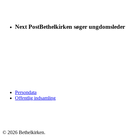
Next Post
Bethelkirken søger ungdomsleder
Persondata
Offentlig indsamling
© 2026 Bethelkirken.