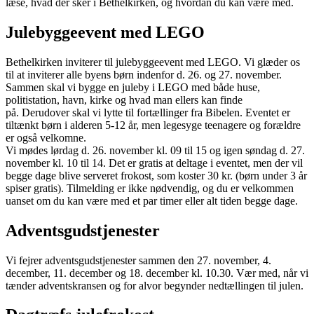
læse, hvad der sker i Bethelkirken, og hvordan du kan være med.
Julebyggeevent med LEGO
Bethelkirken inviterer til julebyggeevent med LEGO. Vi glæder os
til at inviterer alle byens børn indenfor d. 26. og 27. november.
Sammen skal vi bygge en juleby i LEGO med både huse,
politistation, havn, kirke og hvad man ellers kan finde
på. Derudover skal vi lytte til fortællinger fra Bibelen. Eventet er
tiltænkt børn i alderen 5-12 år, men legesyge teenagere og forældre
er også velkomne.
Vi mødes lørdag d. 26. november kl. 09 til 15 og igen søndag d. 27.
november kl. 10 til 14. Det er gratis at deltage i eventet, men der vil
begge dage blive serveret frokost, som koster 30 kr. (børn under 3 år
spiser gratis). Tilmelding er ikke nødvendig, og du er velkommen
uanset om du kan være med et par timer eller alt tiden begge dage.
Adventsgudstjenester
Vi fejrer adventsgudstjenester sammen den 27. november, 4.
december, 11. december og 18. december kl. 10.30. Vær med, når vi
tænder adventskransen og for alvor begynder nedtællingen til julen.