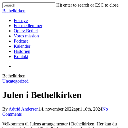
Skip
Hit enter to search or ESC to close
to
Close
Bethelkirken
main
Search
content
Menu
For nye
For medlemmer
Oplev Bethel
Vores mission
Podcast
Kalender
Historien
Kontakt
facebook
Bethelkirken
Uncategorized
Julen i Bethelkirken
By
Adtrid Andersen
14. november 2022
april 18th, 2024
No
Comments
Velkommen til Julens arrangementer i Bethelkirken. Her kan du