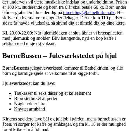
der undervejs vil være musikalske indslag og underholdning. Prisen
er 100 kr., studerende og børn fra 6 år skal betale 60 kr. Børn under
6 år er gratis Du tilmelder dig på
tilmelding@bethelkirken.dk
. Her
skriver du hvem/hvor mange der deltager. Der er kun 110 pladser –
sidste år havde vi udsolgt, så skynd dig at tilmeld dig og dine kære.
Kl. 20.00-22.00: Når julemiddagen er slut, åbner vi brætspilcafen
med julemusik og snolder. Bliv hængende, nyd en kop kaffe i
selskab med unge og voksne.
BørneBussen – Juleværkstedet på hjul
BørneBussens julegaveværksted kommer til Bethelkirken, og alle
børn og barnlige sjæle er velkomne til at kigge forbi.
I juleværkstedet kan du lave:
Trækasser til seks dåser og et køleelement
Blomsterbuket af perler
Nøgleholder i træ
Knyttet armbånd
Kirkens spejdere lave bål og juleløb i gården, mens børnebussen er
åben, vi sørger for kaffe og småkager, og fra kl. 18 er der mulighed
for at købe et måltid mad.