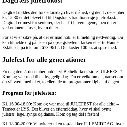
Dagtræfs julefrokost
Dagtræf mødes den første torsdag i hver måned, og den 1. december
kl. 12.30 er det blevet tid til Dagstræfs traditionsrige julefrokost.
Dagtræf er mest for seniorer, der har fri i hverdagene, men du er
velkommen uanset, hvem du er.
For at vi er sikre på, at der er mad nok, er tilmelding nødvendig. Du
kan tilmelde dig på listen på opslagstavlen i kirken eller til Hanne
Eskildsen på telefon 2673 9612. Det koster 100 kr. at spise med.
Julefest for alle generationer
Fredag den 2. december holder vi Bethelkirkens store JULEFEST!
Kom og vær med til en hyggelig dag. Du er velkommen, uanset om
du vil være med til et, to eller alle tre programmer i løbet af dagen.
Program for julefesten:
Kl. 16.00-18.00: Kom og vær med til JULEFEST for alle aldre –
Temaet er LYS. Det bliver en eftermiddag, hvor vi skal pynte
juletræ, lege, synge og danse. Kom og tag del i festen!
Kl. 18.00-20.00: Viinviterer til en top-lækker JULEMIDDAG, hvor