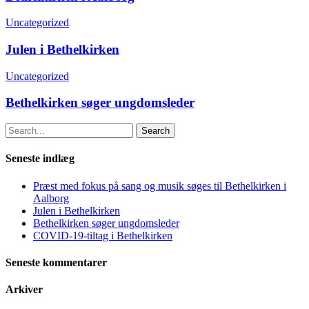
Uncategorized
Julen i Bethelkirken
Uncategorized
Bethelkirken søger ungdomsleder
Search
Seneste indlæg
Præst med fokus på sang og musik søges til Bethelkirken i
Aalborg
Julen i Bethelkirken
Bethelkirken søger ungdomsleder
COVID-19-tiltag i Bethelkirken
Seneste kommentarer
Arkiver